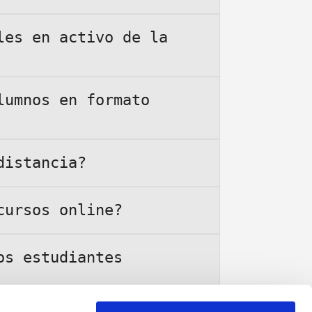
udiantes aprender desde cualquier
 grabaciones y materiales exclusivos
les en activo de la
 para adaptarse al ritmo y horario
ustria musical y audiovisual.
uales y material didáctico
lumnos en formato
ncial, pero con la comodidad de
ato online.
sible. Los estudiantes trabajan en
do construir su propio portafolio
distancia?
de empleo, conectando a los
n siendo fundamentales. La escuela
Estas herramientas digitales
cursos online?
e la industria actual, impulsando su
 y ayudas económicas adaptadas a las
 especializarse en producción
os estudiantes
ación personalizada para que los
onal.
o y la calidad de la formación de
ajando con artistas reconocidos,