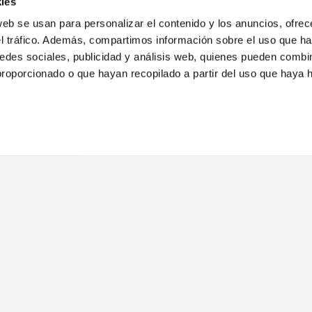
ies
nes o accediendo a puestos clave en empresas del sector. Esta
web se usan para personalizar el contenido y los anuncios, ofrec
 online puede ser igual de efectivo para alcanzar el éxito pr
el tráfico. Además, compartimos información sobre el uso que ha
edes sociales, publicidad y análisis web, quienes pueden combin
proporcionado o que hayan recopilado a partir del uso que haya
¿TE LLAMAMOS?
m
He leído y acepto la
Política de privacida