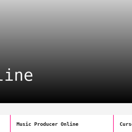
ontenido & Redes
ara Espectáculos
ine & Videojuegos
line
Music Producer Online
Curs