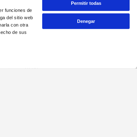
Permitir todas
s historias inspiran a los nuevos
er funciones de
ofesional.
ga del sitio web
Denegar
arla con otra
 hecho de sus
Blog
Barcelona
Madrid
Online
La Escuela
Futuro profesional
Casos de éxito y
d
testimonios