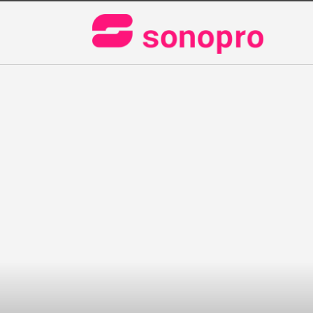
Barcel
Dj Profesiona
Profesional M
Carrera Técni
Diploma & Más
Producción Mu
Music Busines
Diploma en Di
& Producción 