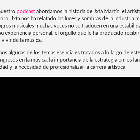
 nuestro
podcast
abordamos la historia de Jxta Martín, el artis
ro. Jxta nos ha relatado las luces y sombras de la industria mu
logros musicales muchas veces no se traducen en una estabili
 experiencia personal, el orgullo que le ha producido recibir
 vivir de la música.
os algunas de los temas esenciales tratados a lo largo de est
ingresos en la música, la importancia de la estrategia en los la
dad y la necesidad de profesionalizar la carrera artística.