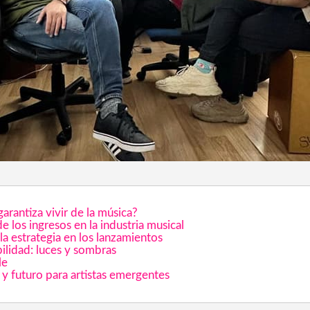
ontenido & Redes
ara Espectáculos
ine & Videojuegos
garantiza vivir de la música?
 los ingresos en la industria musical
la estrategia en los lanzamientos
ilidad: luces y sombras
le
 y futuro para artistas emergentes