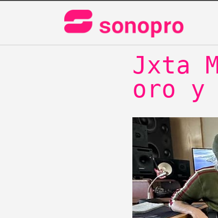
Barcel
Jxta 
oro y
Dj Profesiona
Profesional M
Carrera Técni
Diploma & Más
Producción Mu
Music Busines
Diploma en Di
& Producción 