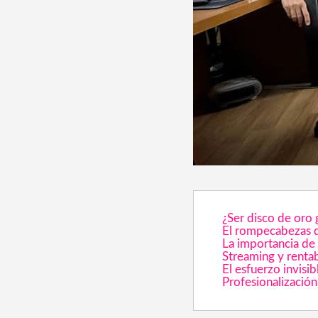
Creación de C
Sociales
Iluminación p
Música para C
¿Ser disco de oro 
El rompecabezas de
La importancia de 
Streaming y rentab
El esfuerzo invisib
Profesionalización