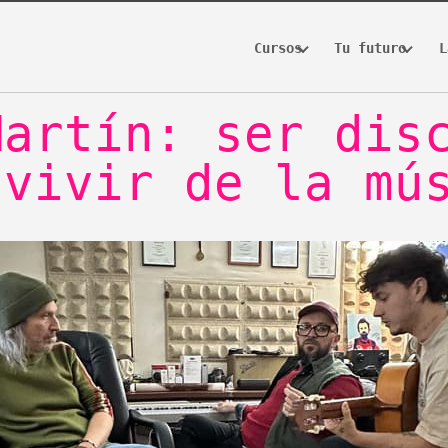
Cursos
Tu futuro
L
Discog
ona
Madrid
manage
Martín: ser dis
 vivir de la mú
l
Dj Profesional
Diploma & Máster en Sonido y
usic Producer
Producción Musical
co de Sonido
Profesional Music Producer
ter en Sonido y
sical
Carrera Técnico de Sonido
s
Music Business
rección Creativa
de Contenido