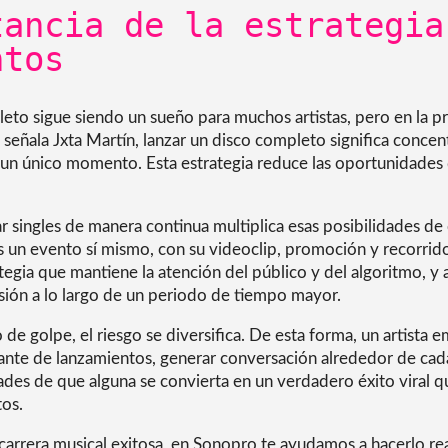
tancia de la estrategia
ntos
eto sigue siendo un sueño para muchos artistas, pero en la pr
señala Jxta Martín, lanzar un disco completo significa concen
n un único momento. Esta estrategia reduce las oportunidades
ar singles de manera continua multiplica esas posibilidades de
s un evento sí mismo, con su videoclip, promoción y recorrid
ategia que mantiene la atención del público y del algoritmo, 
rsión a lo largo de un periodo de tiempo mayor.
o de golpe, el riesgo se diversifica. De esta forma, un artist
ante de lanzamientos, generar conversación alrededor de cad
ades de que alguna se convierta en un verdadero éxito viral q
tos.
a carrera musical exitosa, en Sonopro te ayudamos a hacerlo r